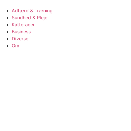
Videre
til
Adfærd & Træning
indhold
Sundhed & Pleje
Katteracer
Business
Diverse
Om