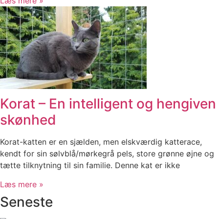
Læs mere »
Korat – En intelligent og hengiven
skønhed
Korat-katten er en sjælden, men elskværdig katterace,
kendt for sin sølvblå/mørkegrå pels, store grønne øjne og
tætte tilknytning til sin familie. Denne kat er ikke
Læs mere »
Seneste