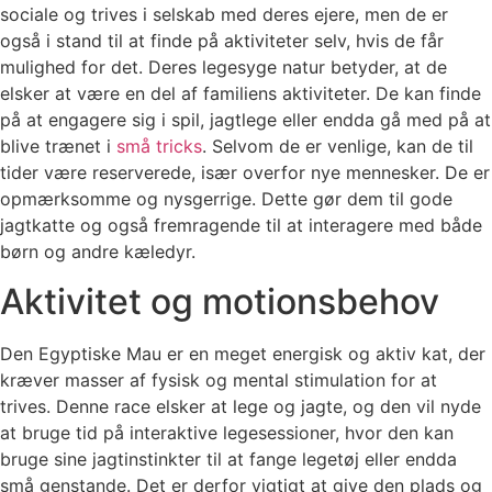
sociale og trives i selskab med deres ejere, men de er
også i stand til at finde på aktiviteter selv, hvis de får
mulighed for det. Deres legesyge natur betyder, at de
elsker at være en del af familiens aktiviteter. De kan finde
på at engagere sig i spil, jagtlege eller endda gå med på at
blive trænet i
små tricks
. Selvom de er venlige, kan de til
tider være reserverede, især overfor nye mennesker. De er
opmærksomme og nysgerrige. Dette gør dem til gode
jagtkatte og også fremragende til at interagere med både
børn og andre kæledyr.
Aktivitet og motionsbehov
Den Egyptiske Mau er en meget energisk og aktiv kat, der
kræver masser af fysisk og mental stimulation for at
trives. Denne race elsker at lege og jagte, og den vil nyde
at bruge tid på interaktive legesessioner, hvor den kan
bruge sine jagtinstinkter til at fange legetøj eller endda
små genstande. Det er derfor vigtigt at give den plads og