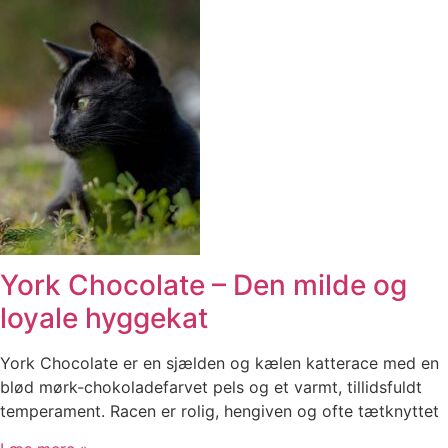
York Chocolate – Den milde og
loyale hyggekat
York Chocolate er en sjælden og kælen katterace med en
blød mørk-chokoladefarvet pels og et varmt, tillidsfuldt
temperament. Racen er rolig, hengiven og ofte tætknyttet