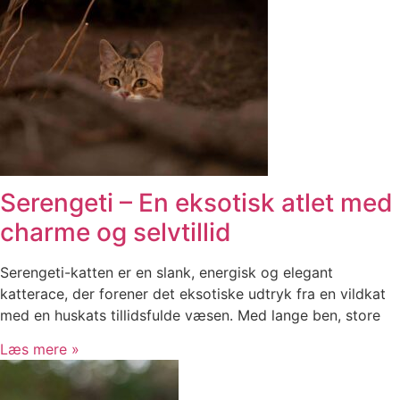
Serengeti – En eksotisk atlet med
charme og selvtillid
Serengeti-katten er en slank, energisk og elegant
katterace, der forener det eksotiske udtryk fra en vildkat
med en huskats tillidsfulde væsen. Med lange ben, store
Læs mere »