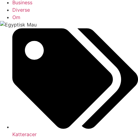
Business
Diverse
Om
Katteracer