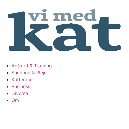
Videre
til
indhold
Adfærd & Træning
Sundhed & Pleje
Katteracer
Business
Diverse
Om