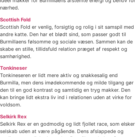
ideel makker for Burmillaens afstemte energi og behov for
nærhed.
Scottish Fold
Scottish Fold er venlig, forsigtig og rolig i sit samspil med
andre katte. Den har et blødt sind, som passer godt til
Burmillaens følsomme og sociale væsen. Sammen kan de
skabe en stille, tillidsfuld relation præget af respekt og
samhørighed.
Tonkineser
Tonkineseren er lidt mere aktiv og snakkesalig end
Burmilla, men dens imødekommende og milde tilgang gør
den til en god kontrast og samtidig en tryg makker. Den
kan bringe lidt ekstra liv ind i relationen uden at virke for
voldsom.
Selkirk Rex
Selkirk Rex er en godmodig og lidt fjollet race, som elsker
selskab uden at være pågående. Dens afslappede og