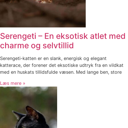
Serengeti – En eksotisk atlet med
charme og selvtillid
Serengeti-katten er en slank, energisk og elegant
katterace, der forener det eksotiske udtryk fra en vildkat
med en huskats tillidsfulde væsen. Med lange ben, store
Læs mere »