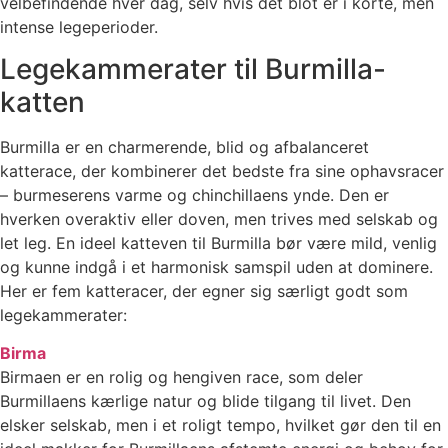
velbefindende hver dag, selv hvis det blot er i korte, men
intense legeperioder.
Legekammerater til Burmilla-
katten
Burmilla er en charmerende, blid og afbalanceret
katterace, der kombinerer det bedste fra sine ophavsracer
– burmeserens varme og chinchillaens ynde. Den er
hverken overaktiv eller doven, men trives med selskab og
let leg. En ideel katteven til Burmilla bør være mild, venlig
og kunne indgå i et harmonisk samspil uden at dominere.
Her er fem katteracer, der egner sig særligt godt som
legekammerater:
Birma
Birmaen er en rolig og hengiven race, som deler
Burmillaens kærlige natur og blide tilgang til livet. Den
elsker selskab, men i et roligt tempo, hvilket gør den til en