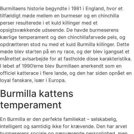
Burmillaens historie begyndte i 1981 i England, hvor et
tilfældigt møde mellem en burmeser og en chinchilla
perser resulterede i et kuld killinger med et
opsigtsvækkende udseende. De havde burmeserens
kærlige temperament og den chinchillafarvede pels, og
opdrætteren stod nu med et kuld Burmilla killinger. Dette
møde blev starten på en ny race, og der blev igangsat et
målrettet avlsarbejde for at fastholde disse karakteristika.
I løbet af 1990’erne blev Burmillaen anerkendt som en
officiel katterace i flere lande, og den har siden opnået en
loyal fanskare, især i Europa.
Burmilla kattens
temperament
En Burmilla er den perfekte familiekat – selskabelig,
intelligent og samtidig ikke for krævende. Den har arvet
burmeserens sociale og nærværende personlighed, men