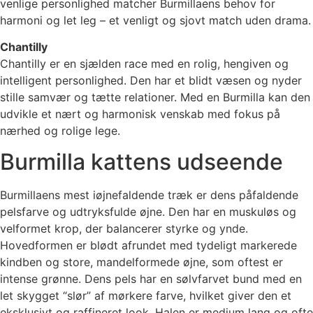
venlige personlighed matcher Burmillaens behov for
harmoni og let leg – et venligt og sjovt match uden drama.
Chantilly
Chantilly er en sjælden race med en rolig, hengiven og
intelligent personlighed. Den har et blidt væsen og nyder
stille samvær og tætte relationer. Med en Burmilla kan den
udvikle et nært og harmonisk venskab med fokus på
nærhed og rolige lege.
Burmilla kattens udseende
Burmillaens mest iøjnefaldende træk er dens påfaldende
pelsfarve og udtryksfulde øjne. Den har en muskuløs og
velformet krop, der balancerer styrke og ynde.
Hovedformen er blødt afrundet med tydeligt markerede
kindben og store, mandelformede øjne, som oftest er
intense grønne. Dens pels har en sølvfarvet bund med en
let skygget “slør” af mørkere farve, hvilket giver den et
eksklusivt og raffineret look. Halen er medium lang og ofte