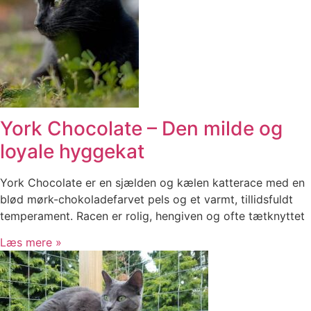
York Chocolate – Den milde og
loyale hyggekat
York Chocolate er en sjælden og kælen katterace med en
blød mørk-chokoladefarvet pels og et varmt, tillidsfuldt
temperament. Racen er rolig, hengiven og ofte tætknyttet
Læs mere »