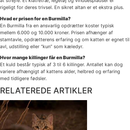
at strejfe. Et klatretræ, legetøj og vinduespladser er
rigeligt for deres trivsel. En sikret altan er et ekstra plus.
Hvad er prisen for en Burmilla?
En Burmilla fra en ansvarlig opdrætter koster typisk
mellem 6.000 og 10.000 kroner. Prisen afhænger af
stamtavle, opdrætterens erfaring og om katten er egnet til
avl, udstilling eller “kun” som kæledyr.
Hvor mange killinger får en Burmilla?
Et kuld består typisk af 3 til 6 killinger. Antallet kan dog
variere afhængigt af kattens alder, helbred og erfaring
med tidligere fødsler.
RELATEREDE ARTIKLER