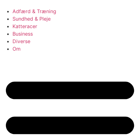
Videre
til
Adfærd & Træning
indhold
Sundhed & Pleje
Katteracer
Business
Diverse
Om